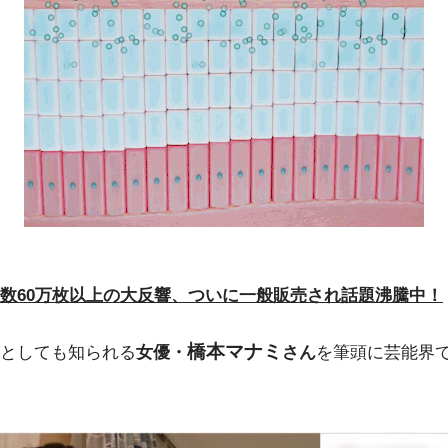
数60万枚以上の大反響、ついに一般販売され話題沸騰中！
橋本マナミ
としても知られる
女優・
さん
を筆頭に芸能界