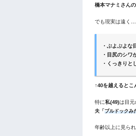
橋本マナミさんの
でも現実は遠く…
・ぶよぶよな
・目尻のシワ
・くっきりと
↑40を越えると
特に
私(49)
は目元
夫「
ブルドックみ
年齢以上に見られ