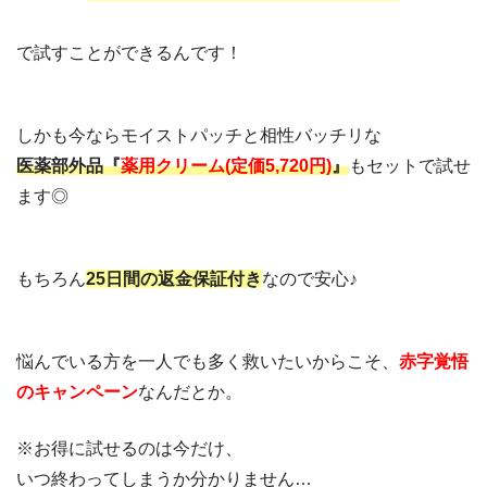
で試すことができるんです！
しかも今ならモイストパッチと相性バッチリな
医薬部外品『
薬用クリーム(定価5,720円)
』
もセットで試せ
ます◎
もちろん
25日間の
返金保証付き
なので安心♪
悩んでいる方を一人でも多く救いたいからこそ、
赤字覚悟
のキャンペーン
なんだとか。
※お得に試せるのは今だけ、
いつ終わってしまうか分かりません…