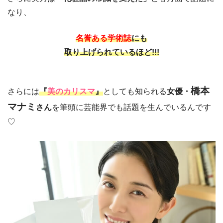
なり、
名誉ある学術誌
にも
取り上げられているほど!!!
橋本
さらには
『
美のカリスマ
』
としても知られる
女優・
マナミ
さん
を筆頭に芸能界でも話題を生んでいるんです
♡