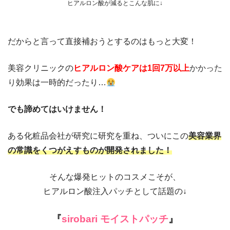
ヒアルロン酸が減るとこんな肌に↓
だからと言って直接補おうとするのはもっと大変！
美容クリニックの
ヒアルロン酸ケアは1回7万以上
かかった
り
効果は一時的だったり…
でも諦めてはいけません！
ある化粧品会社が研究に研究を重ね、ついにこの
美容業界
の常識をくつがえすものが開発されました！
そんな爆発ヒットのコスメこそが、
ヒアルロン酸注入パッチとして話題の
↓
『
siro
bari
モイストパッチ
』