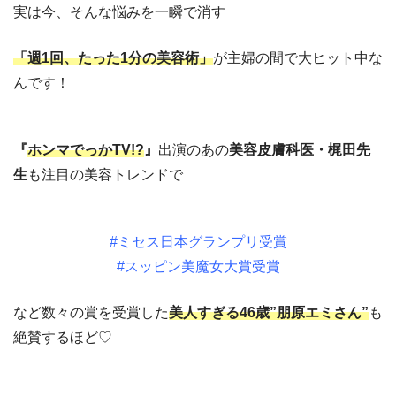
実は今、そんな悩みを一瞬で消す
「週1回、たった1分の美容術」
が主婦の間で大ヒット中な
んです！
『
ホンマでっかTV!?
』
出演のあの
美容皮膚科医・梶田先
生
も注目の美容トレンドで
#ミセス日本グランプリ受賞
#スッピン美魔女大賞受賞
など数々の賞を受賞した
美人すぎる46歳”朋原エミさん”
も
絶賛するほど♡