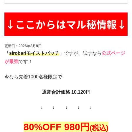
更新日：
2026
年
8
月
8
日
「
sirobariモイストパッチ
」
ですが、試すなら
公式ページ
が最強
です！
今なら先着1000名様限定で
通常合計価格 10,120円
↓ ↓ ↓ ↓ ↓
80%OFF 980円
(税込)