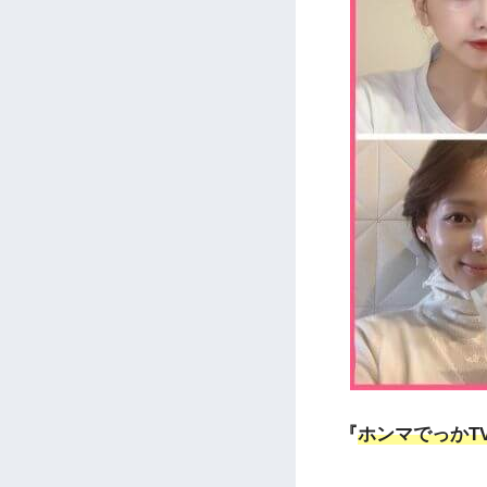
『
ホンマでっかTV