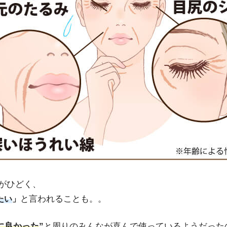
がひどく、
と言われることも。。
たい
」
に良かった
”
と周りのみんなが喜んで使っているようだった