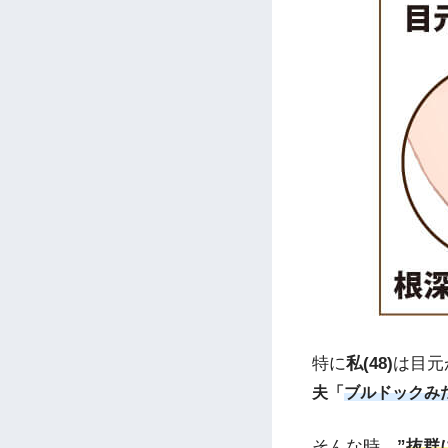
特に
私(48)
は目元
夫「
ブルドックみ
そんな時、
”
抜群