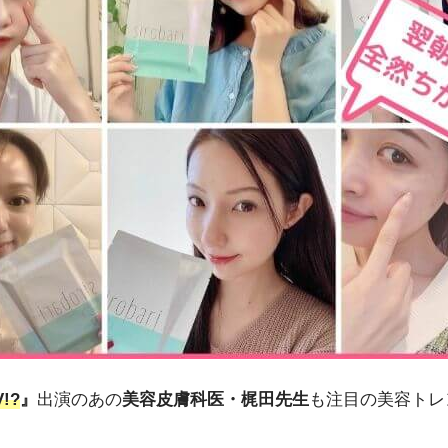
!?
』
出演のあの
美容皮膚科医・梶田先生
も注目の美容トレ