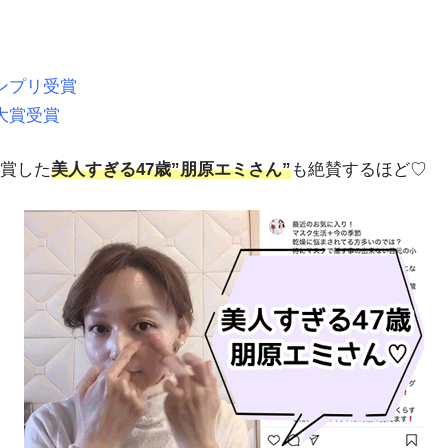
ンプリ受賞
大賞受賞
賞した
美人すぎる47歳”朋原エミさん”
も絶賛するほど♡