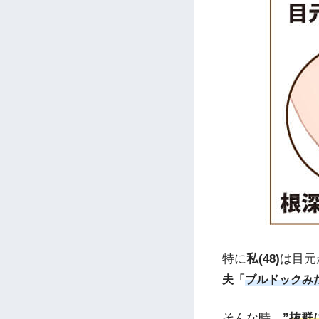
特に
私(48)
は目元
夫「
ブルドックみ
そんな時、
”
抜群