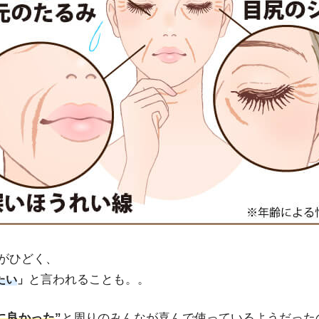
がひどく、
と言われることも。。
たい
」
に良かった
”
と周りのみんなが喜んで使っているようだった