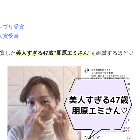
ンプリ受賞
大賞受賞
賞した
美人すぎる47歳”朋原エミさん”
も絶賛するほど♡