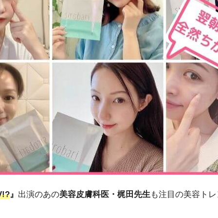
!?
』
出演のあの
美容皮膚科医・梶田先生
も注目の美容トレ