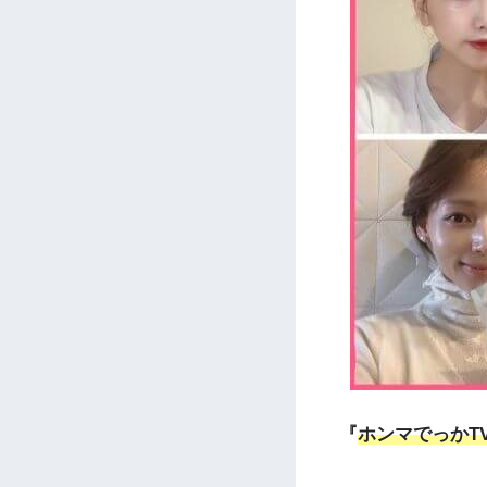
『
ホンマでっかTV