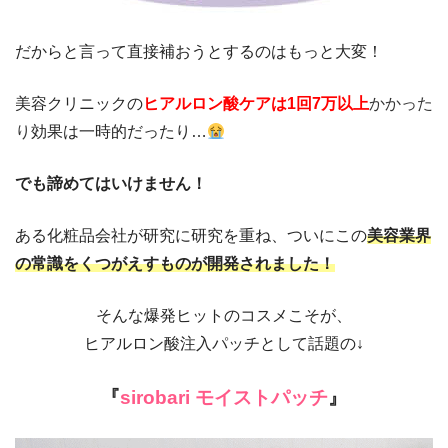
だからと言って直接補おうとするのはもっと大変！
美容クリニックの
ヒアルロン酸ケアは1回7万以上
かかった
り
効果は一時的だったり…
でも諦めてはいけません！
ある化粧品会社が研究に研究を重ね、ついにこの
美容業界
の常識をくつがえすものが開発されました！
そんな爆発ヒットのコスメこそが、
ヒアルロン酸注入パッチとして話題の
↓
『
sirobari
モイストパッチ
』