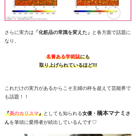
さらに実力は
「
化粧品の常識を変えた
」
と各方面で話題に
なり、
名誉ある学術誌
にも
取り上げられているほど!!!
これだけの実力があるからこそ主婦の枠を超えて芸能界で
も話題！！
橋本マナミ
『
美のカリスマ
』
としても知られる
女優・
さ
ん
を筆頭に愛用者が続出しているんです♡