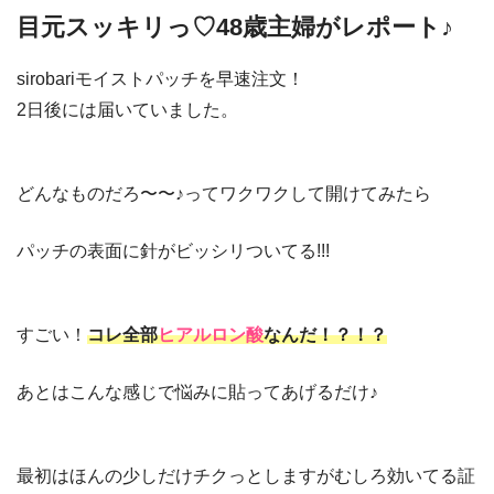
目元スッキリっ♡48歳主婦がレポート♪
sirobariモイストパッチを早速注文！
2日後には届いていました。
どんなものだろ〜〜♪ってワクワクして開けてみたら
パッチの表面に針がビッシリついてる!!!
すごい！
コレ全部
ヒアルロン酸
なんだ！？！？
あとはこんな感じで悩みに貼ってあげるだけ♪
最初はほんの少しだけチクっとしますがむしろ効いてる証