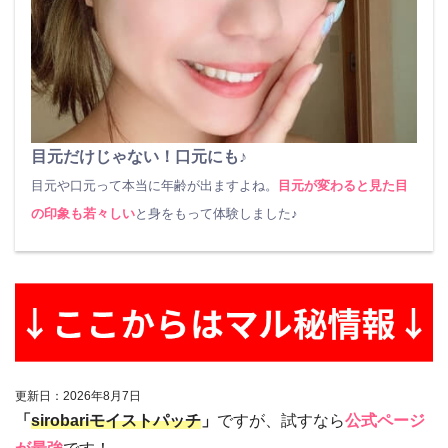
目元だけじゃない！口元にも♪
目元や口元って本当に年齢が出ますよね。
目元が変わると見た目
の印象も若々しい
と身をもって体験しました♪
更新日：
2026
年
8
月
7
日
「
sirobariモイストパッチ
」
ですが、試すなら
公式ページ