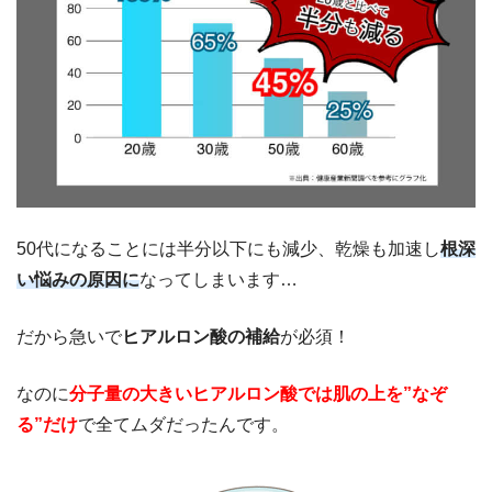
50代になることには半分以下にも減少、乾燥も加速し
根深
い悩みの原因に
なってしまいます…
だから急いで
ヒアルロン酸の補給
が必須！
なのに
分子量の大きいヒアルロン酸では肌の上を”なぞ
る”だけ
で全てムダだったんです。