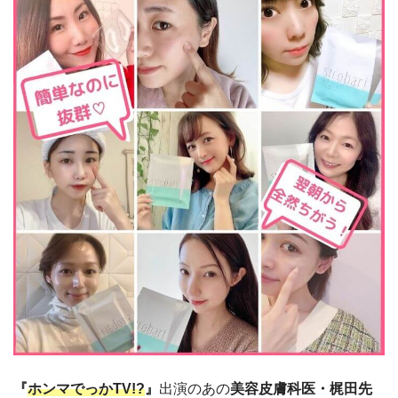
『
ホンマでっかTV!?
』
出演のあの
美容皮膚科医・梶田先