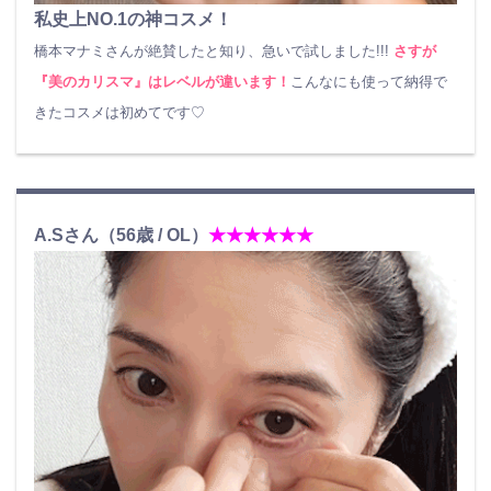
私史上NO.1の神コスメ！
橋本マナミさんが絶賛したと知り、急いで試しました!!!
さすが
『美のカリスマ』はレベルが違います！
こんなにも使って納得で
きたコスメは初めてです♡
A.Sさん（56歳 / OL）
★★★★★★