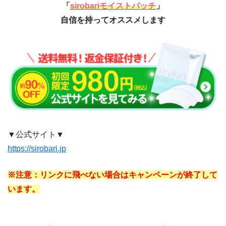
「
sirobariモイストパッチ
」
自信を持ってオススメします
▼公式サイト▼
https://sirobari.jp
※注意：リンクに飛べない場合はキャンペーンが終了して
います。