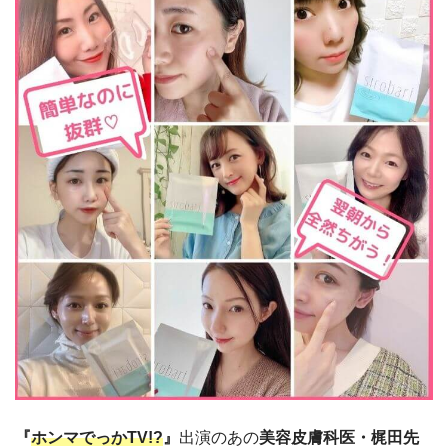
『
ホンマでっかTV!?
』
出演のあの
美容皮膚科医・梶田先