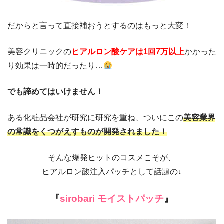
だからと言って直接補おうとするのはもっと大変！
美容クリニックの
ヒアルロン酸ケアは1回7万以上
かかった
り
効果は一時的だったり…
でも諦めてはいけません！
ある化粧品会社が研究に研究を重ね、ついにこの
美容業界
の常識をくつがえすものが開発されました！
そんな爆発ヒットのコスメこそが、
ヒアルロン酸注入パッチとして話題の
↓
『
sirobari
モイストパッチ
』