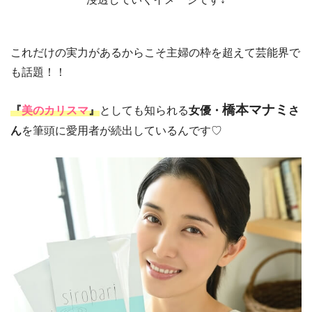
これだけの実力があるからこそ主婦の枠を超えて芸能界で
も話題！！
橋本マナミ
『
美のカリスマ
』
としても知られる
女優・
さ
ん
を筆頭に愛用者が続出しているんです♡