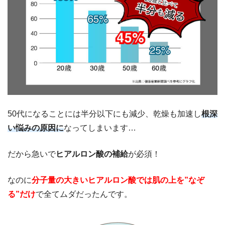
50代になることには半分以下にも減少、乾燥も加速し
根深
い悩みの原因に
なってしまいます…
だから急いで
ヒアルロン酸の補給
が必須！
なのに
分子量の大きいヒアルロン酸では肌の上を”なぞ
る”だけ
で全てムダだったんです。