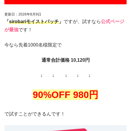
更新日：
2026
年
8
月
9
日
「
sirobariモイストパッチ
」
ですが、試すなら
公式ページ
が最強
です！
今なら先着1000名様限定で
通常合計価格 10,120円
↓ ↓ ↓ ↓ ↓
90%OFF 980円
で試すことができるんです！