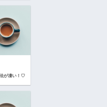
法が凄い！♡