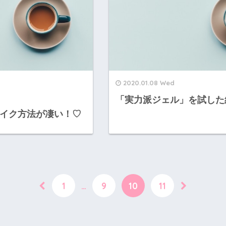
2020.01.08 Wed
「実力派ジェル」を試した
イク方法が凄い！♡
1
…
9
10
11