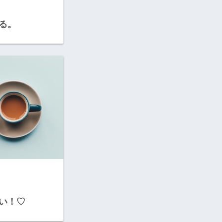
る。
い！♡