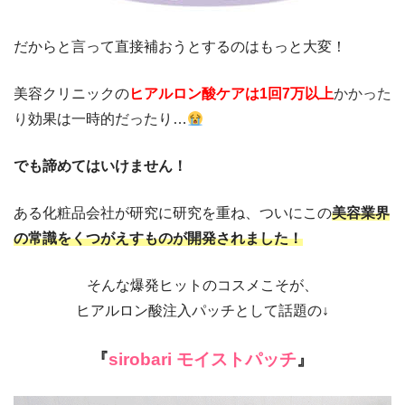
だからと言って直接補おうとするのはもっと大変！
美容クリニックの
ヒアルロン酸ケアは1回7万以上
かかった
り
効果は一時的だったり…
でも諦めてはいけません！
ある化粧品会社が研究に研究を重ね、ついにこの
美容業界
の常識をくつがえすものが開発されました！
そんな爆発ヒットのコスメこそが、
ヒアルロン酸注入パッチとして話題の
↓
『
sirobari
モイストパッチ
』