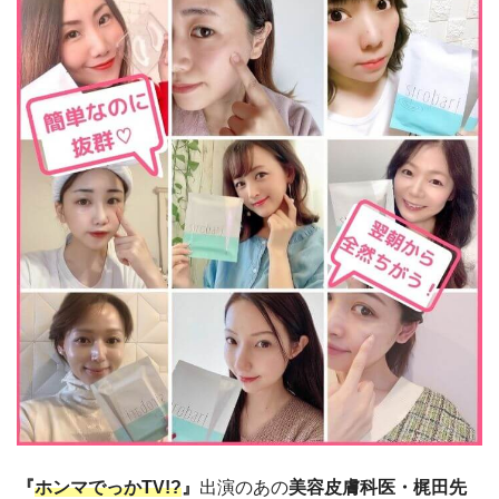
『
ホンマでっかTV!?
』
出演のあの
美容皮膚科医・梶田先