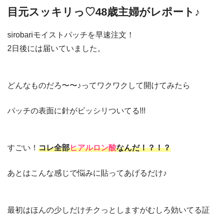
目元スッキリっ♡48歳主婦がレポート♪
sirobariモイストパッチを早速注文！
2日後には届いていました。
どんなものだろ〜〜♪ってワクワクして開けてみたら
パッチの表面に針がビッシリついてる!!!
すごい！
コレ全部
ヒアルロン酸
なんだ！？！？
あとはこんな感じで悩みに貼ってあげるだけ♪
最初はほんの少しだけチクっとしますがむしろ効いてる証