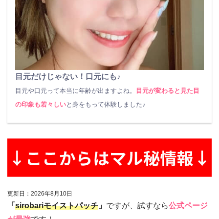
目元だけじゃない！口元にも♪
目元や口元って本当に年齢が出ますよね。
目元が変わると見た目
の印象も若々しい
と身をもって体験しました♪
更新日：
2026
年
8
月
10
日
「
sirobariモイストパッチ
」
ですが、試すなら
公式ページ