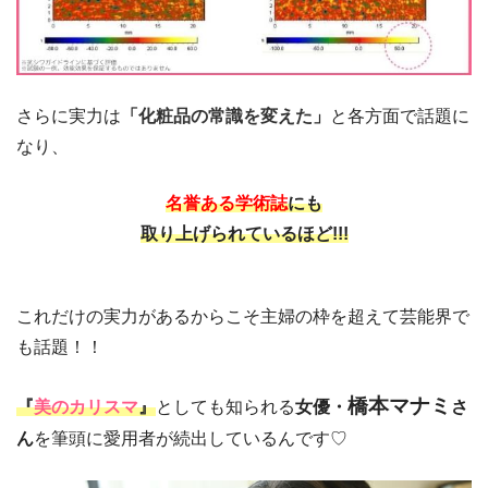
さらに実力は
「
化粧品の常識を変えた
」
と各方面で話題に
なり、
名誉ある学術誌
にも
取り上げられているほど!!!
これだけの実力があるからこそ主婦の枠を超えて芸能界で
も話題！！
橋本マナミ
『
美のカリスマ
』
としても知られる
女優・
さ
ん
を筆頭に愛用者が続出しているんです♡