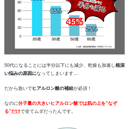
50代になることには半分以下にも減少、乾燥も加速し
根深
い悩みの原因に
なってしまいます…
だから急いで
ヒアルロン酸の補給
が必須！
なのに
分子量の大きいヒアルロン酸では肌の上を”なぞ
る”だけ
で全てムダだったんです。