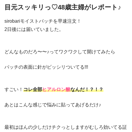
目元スッキリっ♡48歳主婦がレポート♪
sirobariモイストパッチを早速注文！
2日後には届いていました。
どんなものだろ〜〜♪ってワクワクして開けてみたら
パッチの表面に針がビッシリついてる!!!
すごい！
コレ全部
ヒアルロン酸
なんだ！？！？
あとはこんな感じで悩みに貼ってあげるだけ♪
最初はほんの少しだけチクっとしますがむしろ効いてる証