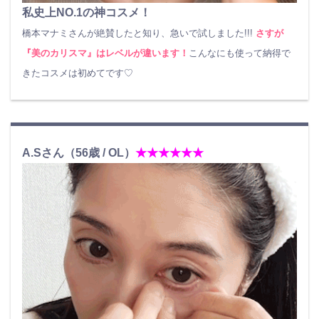
私史上NO.1の神コスメ！
橋本マナミさんが絶賛したと知り、急いで試しました!!!
さすが
『美のカリスマ』はレベルが違います！
こんなにも使って納得で
きたコスメは初めてです♡
A.Sさん（56歳 / OL）
★★★★★★