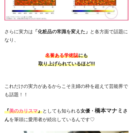
さらに実力は
「
化粧品の常識を変えた
」
と各方面で話題に
なり、
名誉ある学術誌
にも
取り上げられているほど!!!
これだけの実力があるからこそ主婦の枠を超えて芸能界で
も話題！！
橋本マナミ
『
美のカリスマ
』
としても知られる
女優・
さ
ん
を筆頭に愛用者が続出しているんです♡