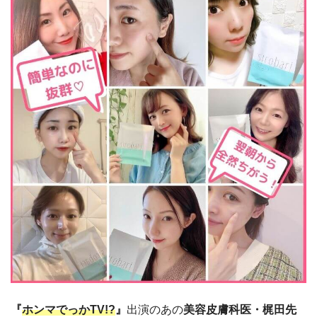
『
ホンマでっかTV!?
』
出演のあの
美容皮膚科医・梶田先