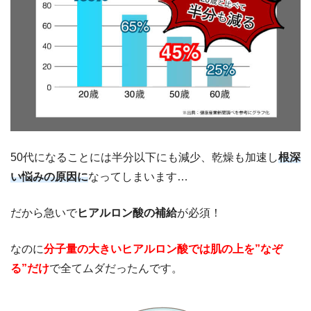
50代になることには半分以下にも減少、乾燥も加速し
根深
い悩みの原因に
なってしまいます…
だから急いで
ヒアルロン酸の補給
が必須！
なのに
分子量の大きいヒアルロン酸では肌の上を”なぞ
る”だけ
で全てムダだったんです。