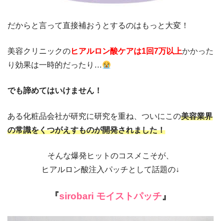
だからと言って直接補おうとするのはもっと大変！
美容クリニックの
ヒアルロン酸ケアは1回7万以上
かかった
り
効果は一時的だったり…
でも諦めてはいけません！
ある化粧品会社が研究に研究を重ね、ついにこの
美容業界
の常識をくつがえすものが開発されました！
そんな爆発ヒットのコスメこそが、
ヒアルロン酸注入パッチとして話題の
↓
『
sirobari
モイストパッチ
』