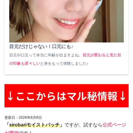
目元だけじゃない！口元にも♪
目元や口元って本当に年齢が出ますよね。
目元が変わると見た目
の印象も若々しい
と身をもって体験しました♪
更新日：
2026
年
8
月
8
日
「
sirobariモイストパッチ
」
ですが、試すなら
公式ページ